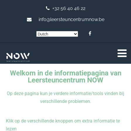
+32 56 40 46 22
info@leersteuncentrumnow.be
Welkom in de informatiepagina van
Leersteuncentrum NOW
Op deze pagina kun je verdere informatie/tools vinden bij
verschillende problemen.
Klik op de verschillende knoppen om extra informatie te
lezen