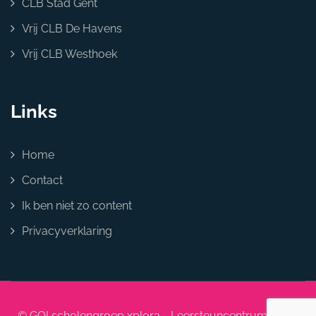
CLB Stad Gent
Vrij CLB De Havens
Vrij CLB Westhoek
Links
Home
Contact
Ik ben niet zo content
Privacyverklaring
© GO! scholengroep xplora - Leersteuncentrum NOW