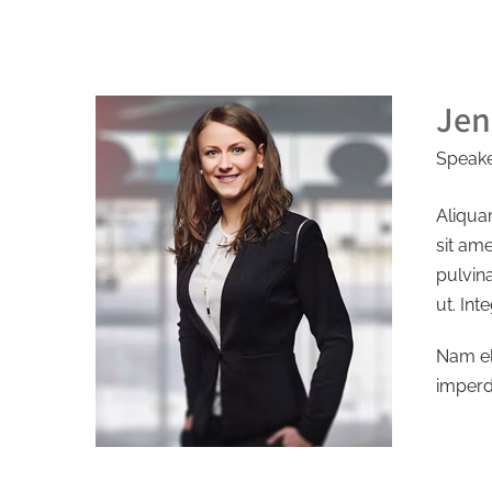
Jen
Speak
Aliquam
sit am
pulvin
ut. Int
Nam el
imperdi