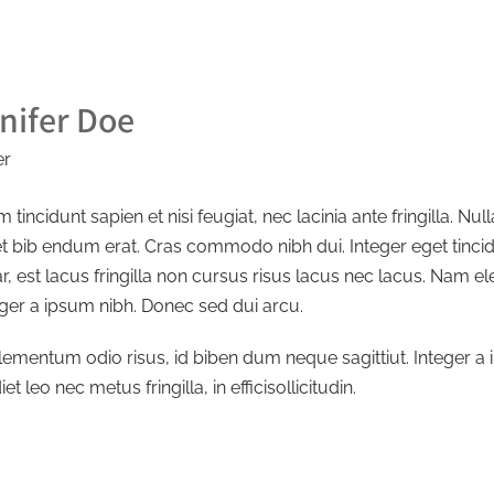
nifer Doe
er
 tincidunt sapien et nisi feugiat, nec lacinia ante fringilla. N
et bib endum erat. Cras commodo nibh dui. Integer eget tinci
ar, est lacus fringilla non cursus risus lacus nec lacus. Nam 
eger a ipsum nibh. Donec sed dui arcu.
ementum odio risus, id biben dum neque sagittiut. Integer a
et leo nec metus fringilla, in efficisollicitudin.